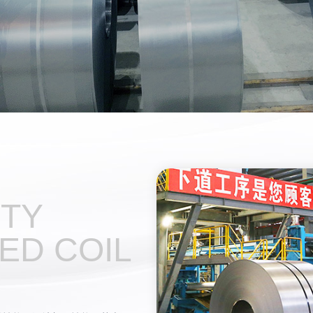
ITY
ED COIL