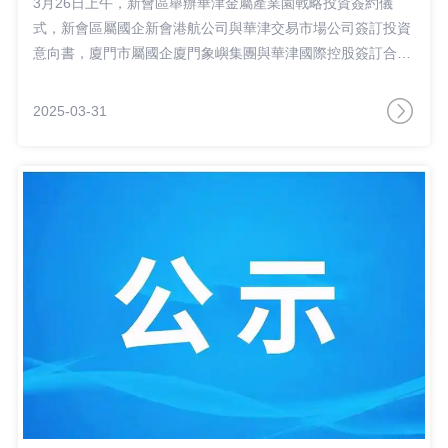
3月26日上午，新會區舉辦華津金屬產業園戰略投資簽約儀
式，新會區屬國企新會港航公司與華津交易市場公司簽訂投資
意向書，廈門市屬國企廈門象嶼集團與華津國際控股簽訂合作
協議，進一步深化國企改革、促進國企民企協同發展，推
動“港產城”聯動發展。新會區委副書記、區長劉兵，區委常
2025-03-31
委、副區長劉洪斌出席儀式。