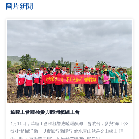
圖片新聞
華睦工會積極參與睦洲鎮總工會
4月11日，華睦工會積極響應睦洲鎮總工會號召，參與"職工公
益林"植樹活動，以實際行動踐行"綠水青山就是金山銀山"理
念，助力"百千萬工程"，推進綠美睦洲生態建設。