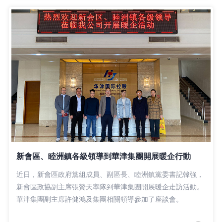
新會區、睦洲鎮各級領導到華津集團開展暖企行動
近日，新會區政府黨組成員、副區長、睦洲鎮黨委書記韓強，
新會區政協副主席張贊天率隊到華津集團開展暖企走訪活動。
華津集團副主席許健鴻及集團相關領導參加了座談會。