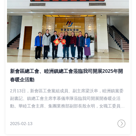
新會區總工會、睦洲鎮總工會蒞臨我司開展2025年開
春暖企活動
2月13日，新會區工會黨組成員、副主席梁沃串，睦洲鎮黨委
副書記、鎮總工會主席李慕儀率隊蒞臨我司開展開春暖企活
動。華睦工會主席、集團業務部副部長殷永明，女職工委員會
主任、集團人事兼行政經理吳淑嬋參加了座談會。
2025-02-13