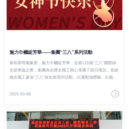
魅力巾幗綻芳華——集團“三八”系列活動
春和景明萬象新，魅力巾幗綻芳華，在第115個“三八”國際婦
女節來臨之際，集團為全體女職工精心准備了節日禮品，並組
織女職工參加“三八”婦女節系列活動，以運動強體魄、以藝術
創作抒情懷、以普法宣傳護權益，持續深化女職工關愛服務，
共度健康愉悅的節日時光。
2025-03-08