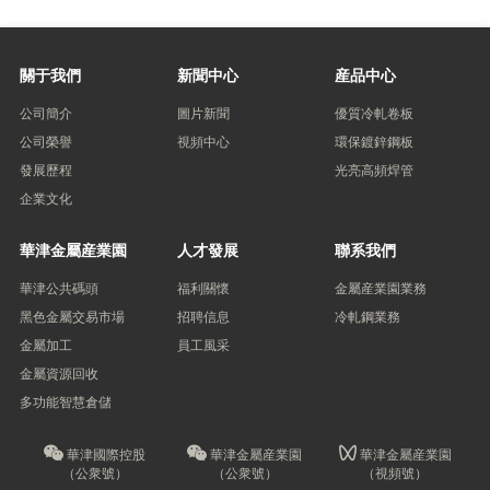
關于我們
新聞中心
産品中心
公司簡介
圖片新聞
優質冷軋卷板
公司榮譽
視頻中心
環保鍍鋅鋼板
發展歷程
光亮高頻焊管
企業文化
華津金屬産業園
人才發展
聯系我們
華津公共碼頭
福利關懷
金屬産業園業務
黑色金屬交易市場
招聘信息
冷軋鋼業務
金屬加工
員工風采
金屬資源回收
多功能智慧倉儲
華津國際控股
華津金屬産業園
華津金屬産業園
（公衆號）
（公衆號）
（視頻號）