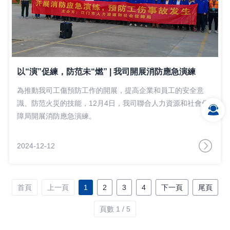
以“演”促練，防范未“燃” | 我司開展消防應急演練
為推動我司工傷預防工作的開展，提高企業和員工的安全意
識、防范火災的技能，12月4日，我司聯合人力資源和社會保
障局開展消防應急演練。
2024-12-12
首頁
上一頁
1
2
3
4
下一頁
尾頁
頁數 1 / 5