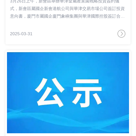
3月26日上午，新會區舉辦華津金屬產業園戰略投資簽約儀
式，新會區屬國企新會港航公司與華津交易市場公司簽訂投資
意向書，廈門市屬國企廈門象嶼集團與華津國際控股簽訂合作
協議，進一步深化國企改革、促進國企民企協同發展，推
動“港產城”聯動發展。新會區委副書記、區長劉兵，區委常
2025-03-31
委、副區長劉洪斌出席儀式。