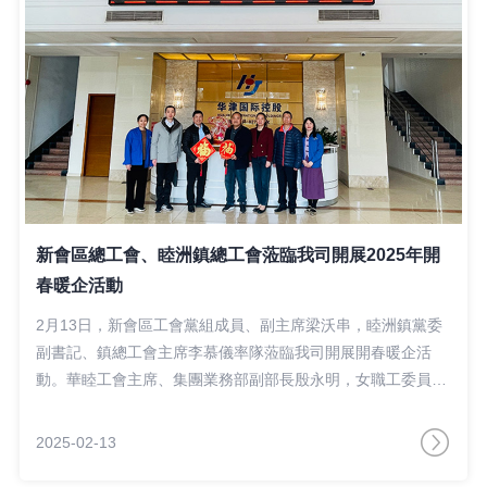
新會區總工會、睦洲鎮總工會蒞臨我司開展2025年開
春暖企活動
2月13日，新會區工會黨組成員、副主席梁沃串，睦洲鎮黨委
副書記、鎮總工會主席李慕儀率隊蒞臨我司開展開春暖企活
動。華睦工會主席、集團業務部副部長殷永明，女職工委員會
主任、集團人事兼行政經理吳淑嬋參加了座談會。
2025-02-13