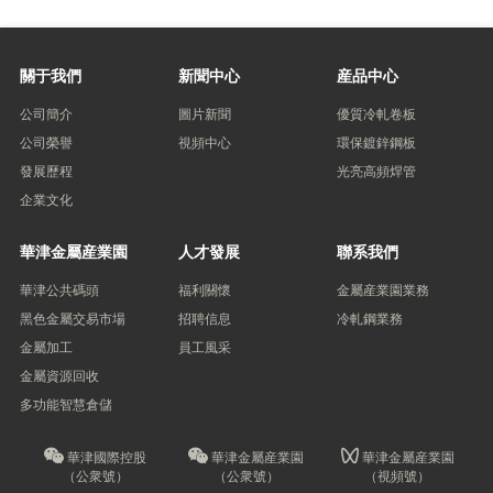
關于我們
新聞中心
産品中心
公司簡介
圖片新聞
優質冷軋卷板
公司榮譽
視頻中心
環保鍍鋅鋼板
發展歷程
光亮高頻焊管
企業文化
華津金屬産業園
人才發展
聯系我們
華津公共碼頭
福利關懷
金屬産業園業務
黑色金屬交易市場
招聘信息
冷軋鋼業務
金屬加工
員工風采
金屬資源回收
多功能智慧倉儲
華津國際控股
華津金屬産業園
華津金屬産業園
（公衆號）
（公衆號）
（視頻號）