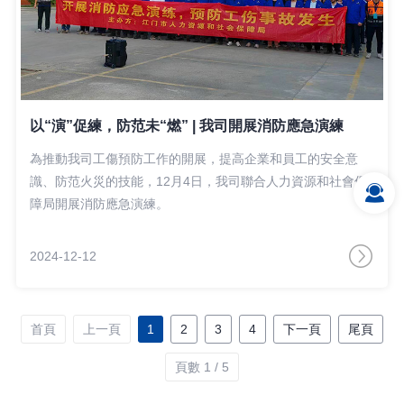
以“演”促練，防范未“燃” | 我司開展消防應急演練
為推動我司工傷預防工作的開展，提高企業和員工的安全意
識、防范火災的技能，12月4日，我司聯合人力資源和社會保
障局開展消防應急演練。
2024-12-12
首頁
上一頁
1
2
3
4
下一頁
尾頁
頁數 1 / 5