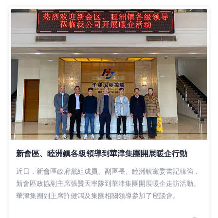
新會區、睦洲鎮各級領導到華津集團開展暖企行動
近日，新會區政府黨組成員、副區長、睦洲鎮黨委書記韓強，
新會區政協副主席張贊天率隊到華津集團開展暖企走訪活動。
華津集團副主席許健鴻及集團相關領導參加了座談會。