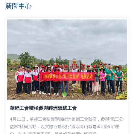
新聞中心
華睦工會積極參與睦洲鎮總工會
4月11日，華睦工會積極響應睦洲鎮總工會號召，參與"職工公
益林"植樹活動，以實際行動踐行"綠水青山就是金山銀山"理
念，助力"百千萬工程"，推進綠美睦洲生態建設。