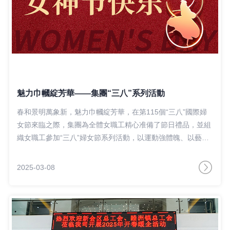
魅力巾幗綻芳華——集團“三八”系列活動
春和景明萬象新，魅力巾幗綻芳華，在第115個“三八”國際婦
女節來臨之際，集團為全體女職工精心准備了節日禮品，並組
織女職工參加“三八”婦女節系列活動，以運動強體魄、以藝術
創作抒情懷、以普法宣傳護權益，持續深化女職工關愛服務，
共度健康愉悅的節日時光。
2025-03-08