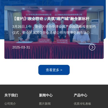
【签约】政企联动，共筑“港产城”融合新标杆
3月26日上午，新会区举办华津金属产业园战略投资签约
仪式，新会区属国企新会港航公司与华津交易市场公司
签订投资意向书，厦门市属国企厦门象屿集团与华津国
际控股签订合作协议，进一步深化国企改革、促进国企
2025-03-31
民企协同发展，推动“港产城”联动发展。新会区委副书
记、区长刘兵，区委常委、副区长刘洪斌出席仪式。
查看更多 >
关于我们
新闻中心
产品中心
公司简介
图片新闻
优质冷轧卷板