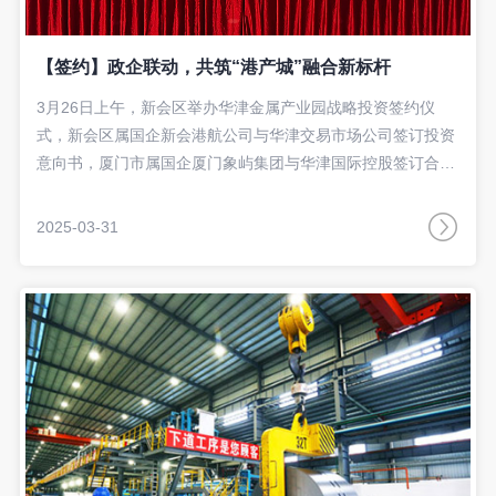
【签约】政企联动，共筑“港产城”融合新标杆
3月26日上午，新会区举办华津金属产业园战略投资签约仪
式，新会区属国企新会港航公司与华津交易市场公司签订投资
意向书，厦门市属国企厦门象屿集团与华津国际控股签订合作
协议，进一步深化国企改革、促进国企民企协同发展，推
动“港产城”联动发展。新会区委副书记、区长刘兵，区委常
2025-03-31
委、副区长刘洪斌出席仪式。