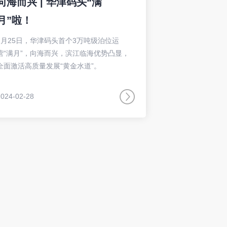
向海而兴 | 华津码头“满
月”啦！
2月25日，华津码头首个3万吨级泊位运
营“满月”，向海而兴，滨江临海优势凸显，
全面激活高质量发展“黄金水道”。
2024-02-28