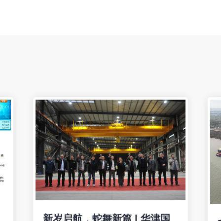
新岁启航，蛇舞新篇 | 华津国