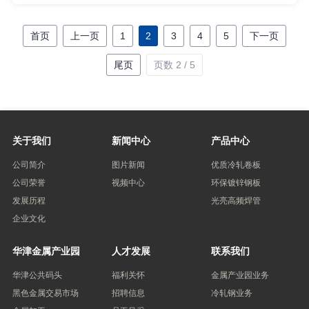
识、安全要求进行了全面讲解，详细分析安全事故发生的原因
以及预防措施。
首页
上一页
1
2
3
4
5
下一页
尾页
页数 2 / 5
关于我们
新闻中心
产品中心
公司简介
图片新闻
优质冷轧卷板
公司荣誉
视频中心
环保镀锌钢板
发展历程
光亮高频焊管
企业文化
华津金属产业园
人才发展
联系我们
华津公共码头
福利关怀
金属产业园业务
黑色金属交易市场
招聘信息
冷轧钢业务